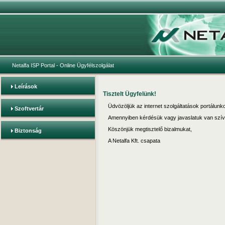
Netalfa ISP Portal
- Online Ügyfélszolgálat
Leírások
Tisztelt Ügyfelünk!
Üdvözöljük az internet szolgáltatások portálun
Szoftvertár
Amennyiben kérdésük vagy javaslatuk van szív
Köszönjük megtisztelő bizalmukat,
Biztonság
A Netalfa Kft. csapata