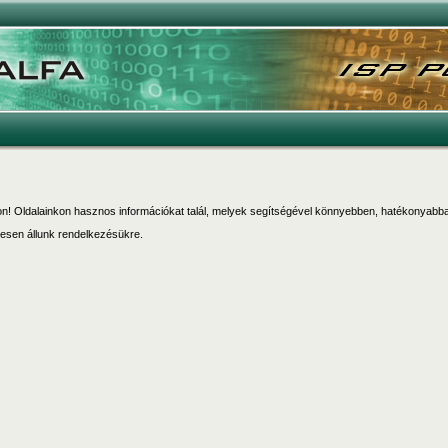
kon! Oldalainkon hasznos információkat talál, melyek segítségével könnyebben, hatékonyabba
esen állunk rendelkezésükre.