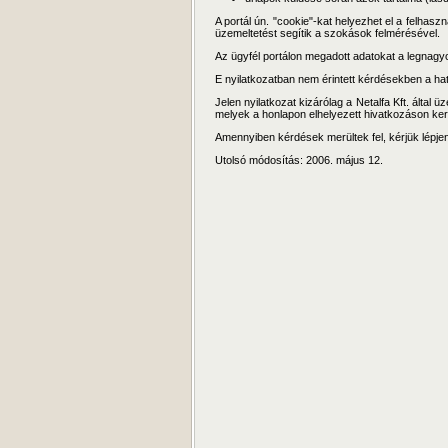
A portál ún. "cookie"-kat helyezhet el a felhas
üzemeltetést segítik a szokások felmérésével.
Az ügyfél portálon megadott adatokat a legnagy
E nyilatkozatban nem érintett kérdésekben a h
Jelen nyilatkozat kizárólag a Netalfa Kft. által 
melyek a honlapon elhelyezett hivatkozáson kere
Amennyiben kérdések merültek fel, kérjük lépje
Utolsó módosítás: 2006. május 12.