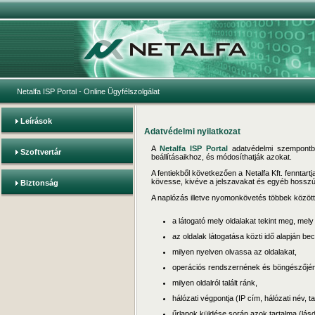
Netalfa ISP Portal
- Online Ügyfélszolgálat
Leírások
Adatvédelmi nyilatkozat
A
Netalfa ISP Portal
adatvédelmi szempontból
Szoftvertár
beállításaikhoz, és módosíthatják azokat.
A fentiekből következően a Netalfa Kft. fennta
kövesse, kivéve a jelszavakat és egyéb hosszú
Biztonság
A naplózás illetve nyomonkövetés többek között a
a látogató mely oldalakat tekint meg, mely
az oldalak látogatása közti idő alapján bec
milyen nyelven olvassa az oldalakat,
operációs rendszernének és böngészőjén
milyen oldalról talált ránk,
hálózati végpontja (IP cím, hálózati név, 
űrlapok küldése során azok tartalma (lásd 