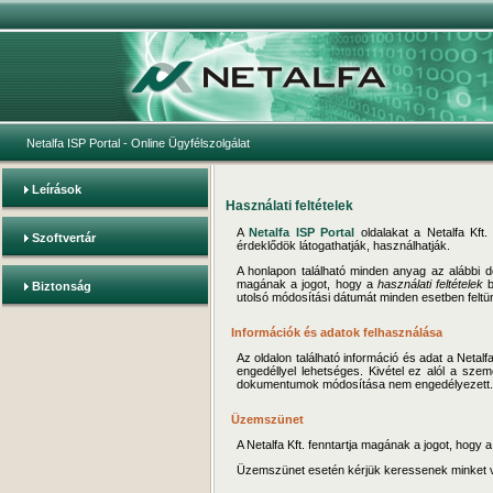
Netalfa ISP Portal
- Online Ügyfélszolgálat
Leírások
Használati feltételek
A
Netalfa ISP Portal
oldalakat a Netalfa Kft. 
Szoftvertár
érdeklődök látogathatják, használhatják.
A honlapon található minden anyag az alább
magának a jogot, hogy a
használati feltételek
b
Biztonság
utolsó módosítási dátumát minden esetben feltün
Információk és adatok felhasználása
Az oldalon található információ és adat a Netal
engedéllyel lehetséges. Kivétel ez alól a sze
dokumentumok módosítása nem engedélyezett.
Üzemszünet
A Netalfa Kft. fenntartja magának a jogot, hogy 
Üzemszünet esetén kérjük keressenek minket 