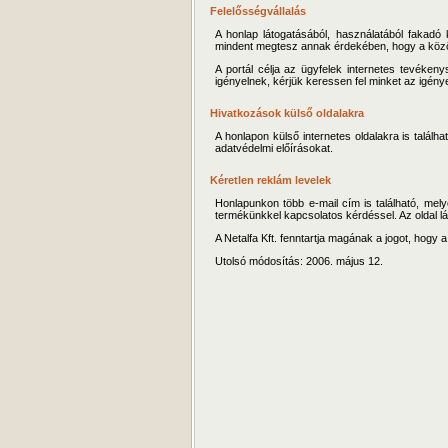
Felelősségvállalás
A honlap látogatásából, használatából fakadó
mindent megtesz annak érdekében, hogy a közölt
A portál célja az ügyfelek internetes tevéke
igényelnek, kérjük keressen fel minket az igénye
Hivatkozások külső oldalakra
A honlapon külső internetes oldalakra is találh
adatvédelmi előírásokat.
Kéretlen reklám levelek
Honlapunkon több e-mail cím is található, melye
termékünkkel kapcsolatos kérdéssel. Az oldal lát
A Netalfa Kft. fenntartja magának a jogot, hogy 
Utolsó módosítás: 2006. május 12.