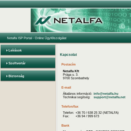
Netalfa ISP Portal
- Online Ügyfélszolgálat
Leírások
Kapcsolat
Szoftvertár
Postacím
Netalfa Kft
Prága u. 3.
Biztonság
9700 Szombathely
E-mail
Általános információ:
info@netalfa.hu
Technikai segítség:
support@netalfa.net
Telefon/fax
Telefon:
+36 70 / 638 25 32 (NETALFA)
Fax:
+36 94 / 999 673
Bank