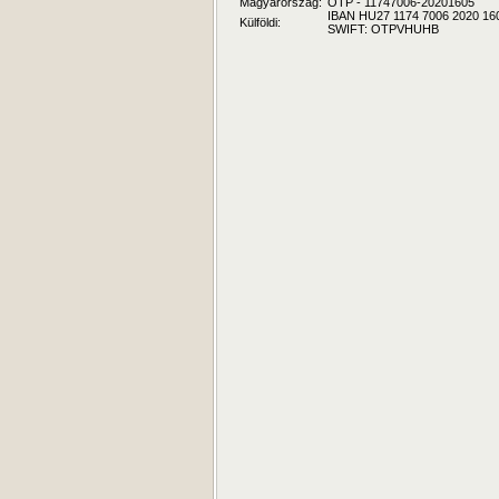
Magyarország:
OTP - 11747006-20201605
IBAN HU27 1174 7006 2020 16
Külföldi:
SWIFT: OTPVHUHB