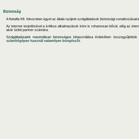
Biztonság
A Netalfa Kft. fokozottan ügyel az általa nyújtott szolgáltatások biztonsági vonatkozásaira
Az internet terjedésével a kritikus alkalmazások köre is rohamosan bővül, elég az inte
akár üzleti partner számára.
Szolgáltatásaink maximálisan biztonságos kihasználása érdekében összegyűjtöttük 
számítógépen használ valamilyen böngészőt
.