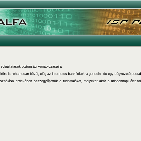
t szolgáltatások biztonsági vonatkozásaira.
k köre is rohamosan bővül, elég az internetes bankfiókokra gondolni, de egy cégvezető postaf
asználása érdekében összegyűjtöttük a tudnivalókat, melyeket akár a mindennapi élet fo