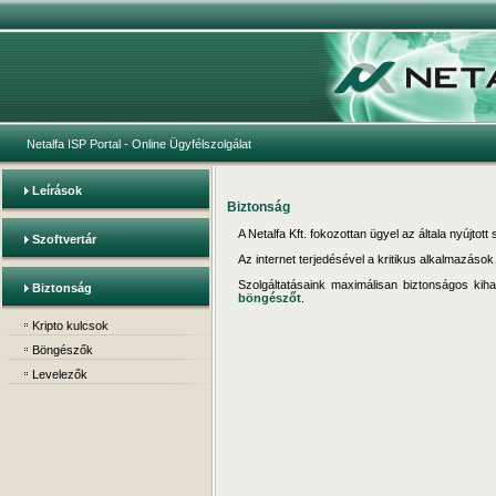
Netalfa ISP Portal
- Online Ügyfélszolgálat
Leírások
Biztonság
A Netalfa Kft. fokozottan ügyel az általa nyújtot
Szoftvertár
Az internet terjedésével a kritikus alkalmazáso
Szolgáltatásaink maximálisan biztonságos kih
Biztonság
böngészőt
.
Kripto kulcsok
Böngészők
Levelezők