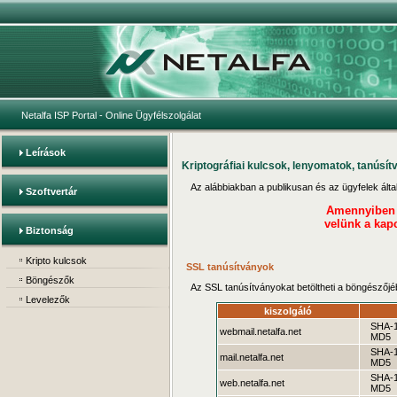
Netalfa ISP Portal
- Online Ügyfélszolgálat
Leírások
Kriptográfiai kulcsok, lenyomatok, tanúsí
Az alábbiakban a publikusan és az ügyfelek által e
Szoftvertár
Amennyiben c
velünk a kap
Biztonság
Kripto kulcsok
SSL tanúsítványok
Böngészők
Az SSL tanúsítványokat betöltheti a böngészőjéb
Levelezők
kiszolgáló
SHA-
webmail.netalfa.net
MD5
SHA-
mail.netalfa.net
MD5
SHA-
web.netalfa.net
MD5