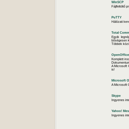
WinSCP
Fájlfeltöltő 
PuTTY
Hálózati ker
Total Com
Egyik legné
bőségesen ki
Többek között
OpenOffice
Komplett iro
Dokumentumai
A Microsoft 
is!
Microsoft O
A Microsoft 
Skype
Ingyenes int
Yahoo! Mes
Ingyenes int