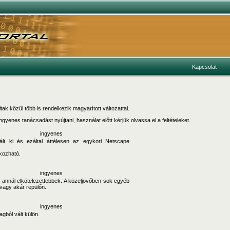
Kapcsolat
k közül több is rendelkezik magyarított változattal.
yenes tanácsadást nyújtani, használat előtt kérjük olvassa el a feltételeket.
ingyenes
t ki és ezáltal áttélesen az egykori Netscape
okozható.
ingyenes
 annál elkötelezettebbek. A közeljövőben sok egyéb
 vagy akár repülőn.
ingyenes
agból vált külön.