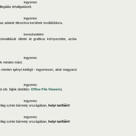
ingyenes
legálás lehallgatástól.
ingyenes
 az adatok titkosítva kerülnek továbbításra.
kereskedelmi
alitását ültette át grafikus környezetbe, azóta
ingyenes
ok minden mást.
 minden igényt kielégít - ingyenesen, akár magyarul
ingyenes
stb. fájlok (letöltés:
Office File Viewers
).
ingyenes
a világ szinte bármely országában,
helyi tarifáért
!
ingyenes
a világ szinte bármely országában,
helyi tarifáért
!