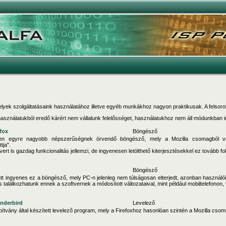
lyek szolgáltatásaink használatához illetve egyéb munkákhoz nagyon praktikusak. A felsorolta
használatukból eredő kárért nem vállalunk felelősséget, használatukhoz nem áll módunkban ing
efox
Böngésző
ben egyre nagyobb népszerűségnek örvendő böngésző, mely a Mozilla csomagból vál
tja".
vert is gazdag funkcionalitás jellemzi, de ingyenesen letölthető kiterjesztésekkel ez tovább f
Böngésző
t ingyenes ez a böngésző, mely PC-n jelenleg nem túlságosan elterjedt, azonban használói
 találkozhatunk ennek a szoftvernek a módosított változataival, mint például mobiltelefonon,
underbird
Levelező
apítvány által készített levelező program, mely a Firefoxhoz hasonlóan szintén a Mozilla csom