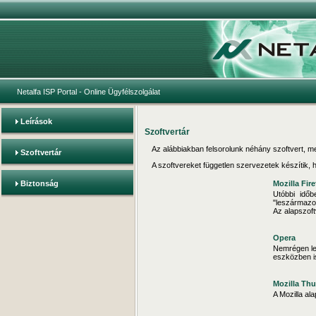
Netalfa ISP Portal
- Online Ügyfélszolgálat
Leírások
Szoftvertár
Az alábbiakban felsorolunk néhány szoftvert, me
Szoftvertár
A szoftvereket független szervezetek készítik, 
Biztonság
Mozilla Fir
Utóbbi idő
"leszármazot
Az alapszoft
Opera
Nemrégen let
eszközben is
Mozilla Th
A Mozilla al