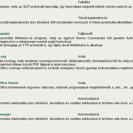
Feltöltés
program, mely az SCP protokollt használja, így használata megvédi többek között a jelszót az il
Távoli bejelentkezés
esztüli bejelentkezés tesz lehetővé SSH protokollon keresztül. A Telnet protokollal ellentétben
mander
Fájlkezelő
pszerűbb Windows-os program, mely az egykori Norton Commander két paneles funkcion
egészítve a mindennapi munkát segíti funkcióval.
 támogatja az FTP protokollt is, így fájlok távoli feltöltésére is alkalmas
.org
Iroda
dai csomag, mely tartalmaz szövegszerkesztőt, táblázatkezelőt, bemutatókészítőt és még s
nkból többek között PDF fájlokat is lehet készíteni.
Office csomag vetélytársaként is szokták emlegetni, hiszen gazdag funkcionalitása majdnem
ffice Viewer
Iroda
Office termékeinek ingyenes változata, melynek programjaival megtekinthetők a .doc, .xls, .ppt 
Kommunikáció
ernetes telefonálást tesz lehetővé. Vezetékes és mobilos telefonokat is fel lehet vele hívni, 
senger
Kommunikáció
ernetes telefonálást tesz lehetővé. Vezetékes és mobilos telefonokat is fel lehet vele hívni, 